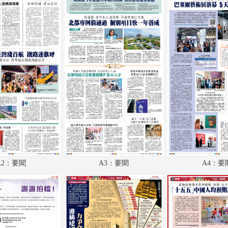
A18：內地
A19：教育
A20：體育
A21：國際
A22：國際
B1：體育
B2：大公園
B3：小公園
A2：要聞
A3：要聞
A4：要
B4：經濟