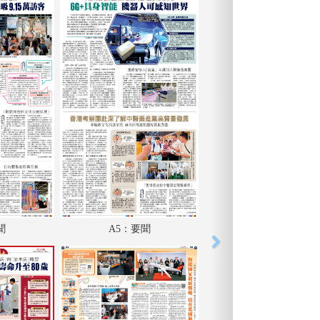
聞
A5：要聞