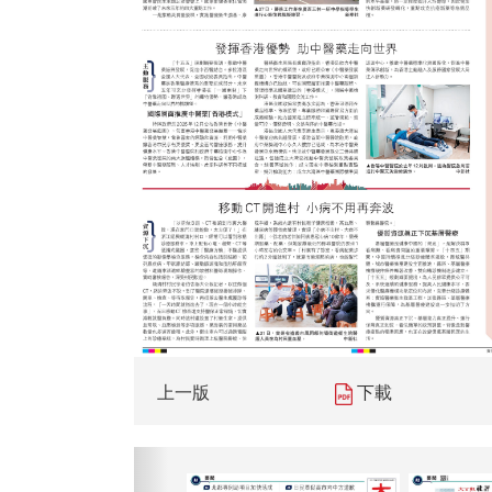
上一版
下載