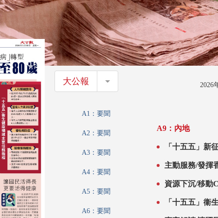
大公報
大公報
202
A1：要聞
A9：內地
A2：要聞
「十五五」新征
A3：要聞
主動服務/發揮
A4：要聞
資源下沉/移動
A5：要聞
「十五五」衞
A6：要聞