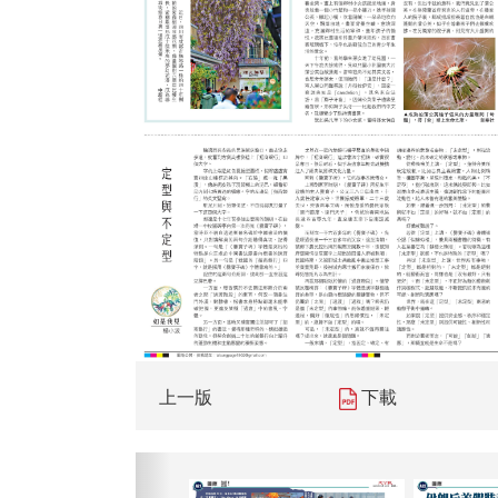
上一版
下載