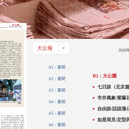
大公報
大公報
202
A1：要聞
B2：大公園
A2：要聞
七日談（北京篇
A3：要聞
市井萬象/紫藤
A4：要聞
自由談/話說蒲公
A5：要聞
如是我見/定型
A6：要聞