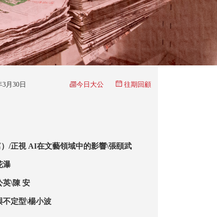
今日大公
6年3月30日
往期回顧
）/正視 AI在文藝領域中的影響\張頤武
花瀑
英\陳 安
與不定型\楊小波