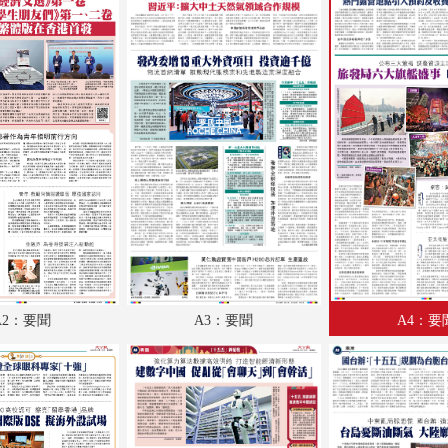
A18：體育
A19：國際
A20：國際
B1：經濟
B2：經濟
B3：經濟
B4：大公園
B5：小公園
A2：要聞
A3：要聞
A4：要
B6：體育