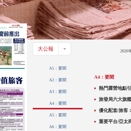
大公報
大公報
202
A1：要聞
A4：要聞
A2：要聞
熱門露營地點引
A3：要聞
旅發局六大旗艦
A4：要聞
優化配套/旅客
A5：要聞
重要平台/亞太
A6：要聞