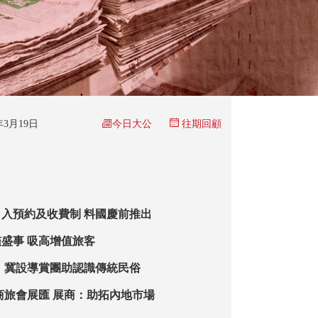
今日大公
6年3月19日
往期回顧
入預約及收費制 料國慶前推出
盛事 吸高增值旅客
︰冀設導賞團助認識傳統民俗
商旅會展匯 展商：助拓內地市場