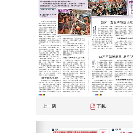
上一版
下載