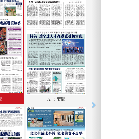
聞
A5：要聞