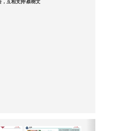
合，互相支持\蔡樹文