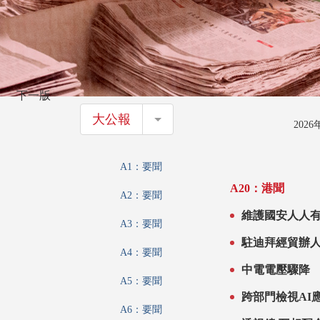
下一版
大公報
大公報
202
A1：要聞
A20：港聞
A2：要聞
維護國安人人有
A3：要聞
駐迪拜經貿辦
A4：要聞
中電電壓驟降 
A5：要聞
跨部門檢視AI
A6：要聞