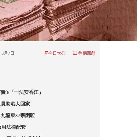
今日大公
6年3月7日
往期回顧
責3/「一法安香江」
人員助港人回家
九龍東37宗困𨋢
應用法律配套