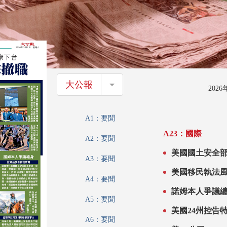
大公報
大公報
202
A1：要聞
A23：國際
A2：要聞
美國國土安全
A3：要聞
美國移民執法
A4：要聞
諾姆本人爭議
A5：要聞
美國24州控告
A6：要聞