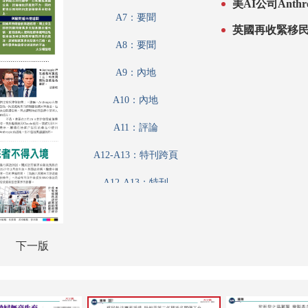
美AI公司Ant
A7：要聞
英國再收緊移民
A8：要聞
A9：內地
A10：內地
A11：評論
A12-A13：特刊跨頁
A12-A13：特刊
A14：內地
A15：經濟
下一版
A16：經濟
A17：經濟