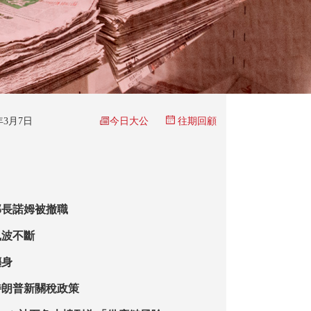
今日大公
6年3月7日
往期回顧
部長諾姆被撤職
風波不斷
纏身
特朗普新關稅政策