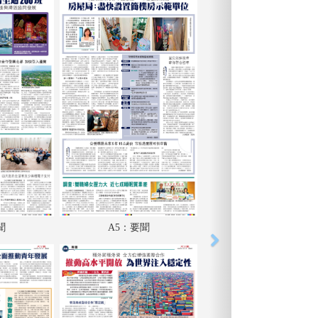
聞
A5：要聞