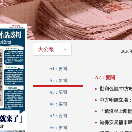
大公報
大公報
202
A1：要聞
A2：要聞
A2：要聞
勸和促談/中方
A3：要聞
中方明確立場
A4：要聞
「還沒坐上離
A5：要聞
港保安局籲市
A6：要聞