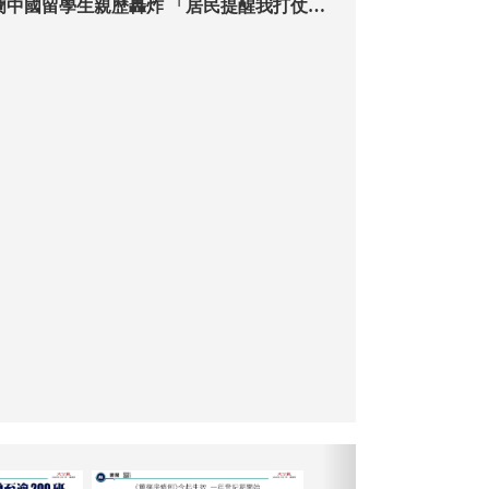
留學生親歷轟炸 「居民提醒我打仗
！」