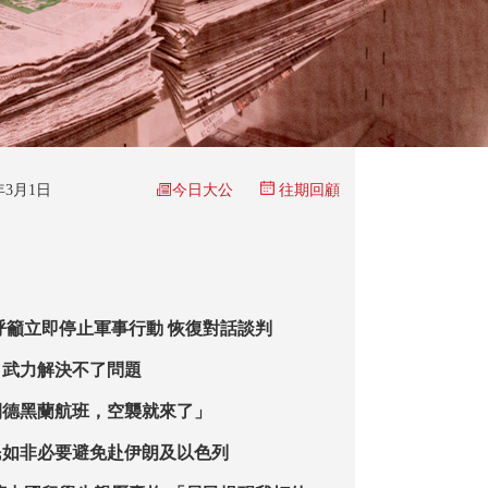
今日大公
6年3月1日
往期回顧
呼籲立即停止軍事行動 恢復對話談判
：武力解決不了問題
開德黑蘭航班，空襲就來了」
民如非必要避免赴伊朗及以色列