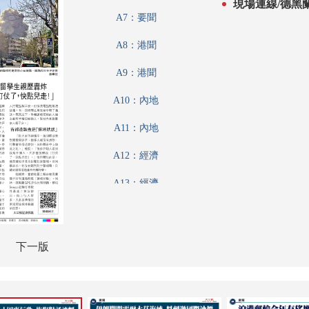
現場連線/德黑蘭中國
了，快點兒走
A7：要聞
A8：港聞
A9：港聞
A10：內地
A11：內地
A12：經濟
A13：經濟
A14：經濟
A15：副刊
下一版
A16：文化
A17：副刊