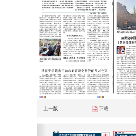
上一版
下載