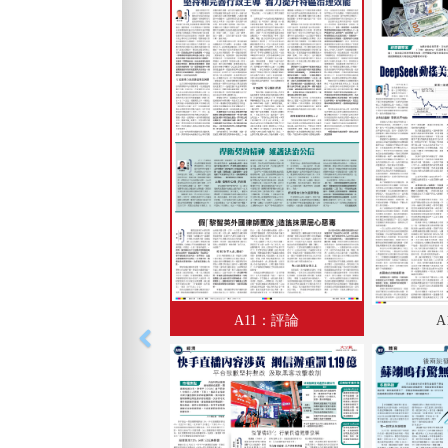
A11：評論
A