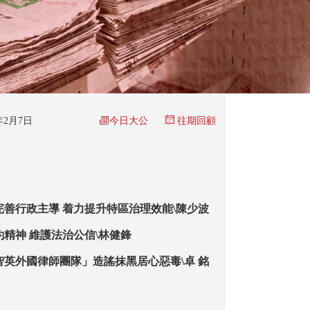
今日大公
6年2月7日
往期回顧
完善行政主導 着力提升特區治理效能\陳少波
約精神 維護法治公信\林健鋒
智英外國律師團隊」造謠抹黑居心惡毒\卓 銘