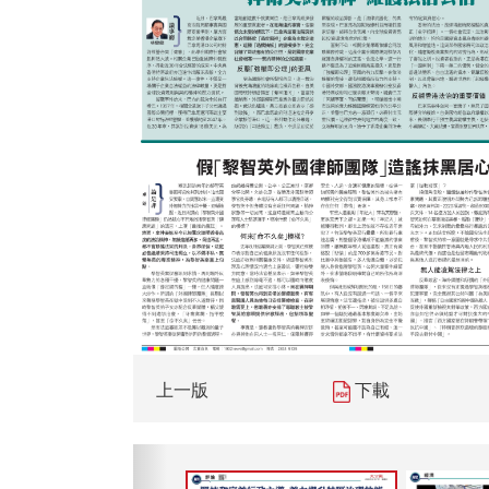
上一版
下載