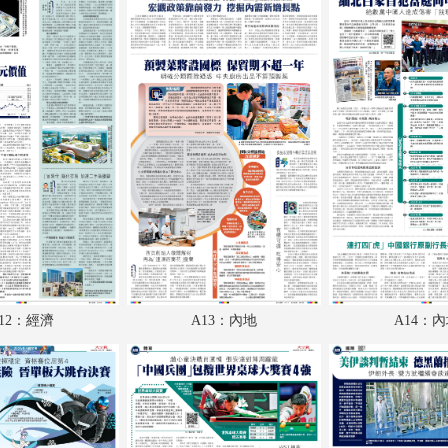
A18：體育
A19：國際
A20：國際
B1：體育
B2：文化
B3：經濟
B4：副刊
12：經濟
A13：內地
A14：