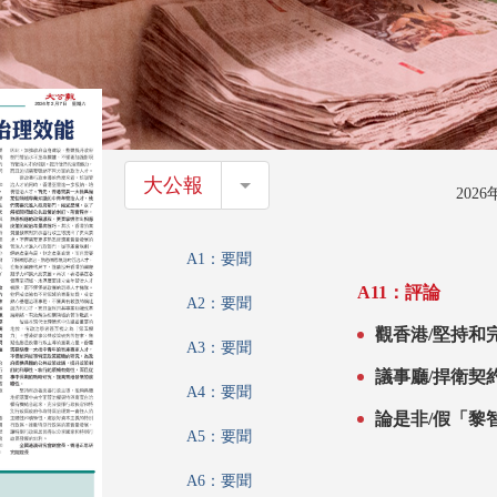
大公報
大公報
202
A1：要聞
A11：評論
A2：要聞
觀香港/堅持和
A3：要聞
議事廳/捍衛契
A4：要聞
論是非/假「黎
A5：要聞
A6：要聞