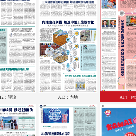
A18：經濟
A19：廣告
A20：體育
A21：國際
A22：體育
B1：副刊
B2：大公園
B3：小公園
12：評論
A13：內地
A14：
B4：經濟