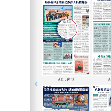
A11：內地
A