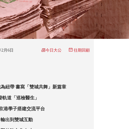
今日大公
6年2月6日
往期回顧
為紐帶 書寫「雙城共舞」新篇章
研發軌道「巡檢醫生」
為京港學子搭建交流平台
向輸出到雙城互動