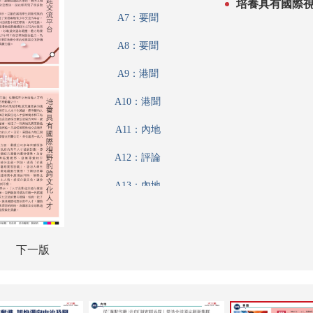
培養具有國際
A7：要聞
A8：要聞
A9：港聞
A10：港聞
A11：內地
A12：評論
A13：內地
A14：內地
A15：兩岸
下一版
A16：國際
A17：經濟