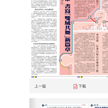
上一版
下載