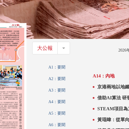
大公報
大公報
202
A1：要聞
A14：內地
A2：要聞
京港兩地以地鐵
A3：要聞
借助AI算法 
A4：要聞
STEAM項目
A5：要聞
黃琨暐：從單
A6：要聞