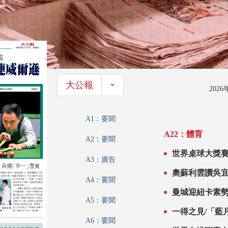
大公報
大公報
202
A1：要聞
A22：體育
A2：要聞
世界桌球大獎賽
A3：廣告
奧蘇利雲讚吳
A4：要聞
曼城迎紐卡素
A5：要聞
一得之見/「藍
A6：要聞