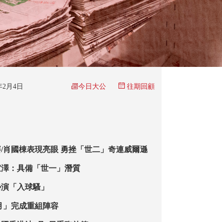
今日大公
6年2月4日
往期回顧
/肖國棟表現亮眼 勇挫「世二」奇連威爾遜
宜澤：具備「世一」潛質
勢演「入球騷」
月」完成重組陣容