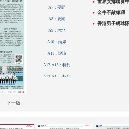
世界女排聯賽中
A7：要聞
金牛不敵雄獅
A8：要聞
香港男子網球
A9：內地
A10：兩岸
A11：評論
A12-A13：特刊
A12-A13：特刊
A14：港聞
A15：港聞
下一版
A16：港聞
A17：內地