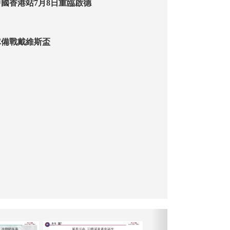
國香港站7月8日重臨啟德
隊備戰戴維斯盃