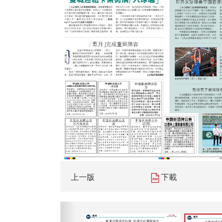
上一版
下載