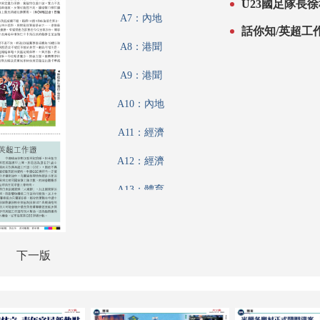
U23國足隊長
A7：內地
話你知/英超工
A8：港聞
A9：港聞
A10：內地
A11：經濟
A12：經濟
A13：體育
A14：體育
A15：體育
下一版
A16：副刊
A17：文化