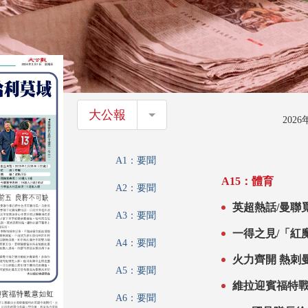
大公報
大公報
202
A1：要聞
A15：體育
A2：要聞
英超熱話/曼聯
A3：要聞
一得之見/「紅
A4：要聞
火力齊開 熱刺
A5：要聞
維拉迎賓福特
A6：要聞