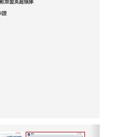
徐彬加盟英超狼隊
作證