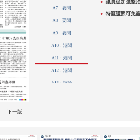
議員促加強整治
A7：要聞
特區護照可免
A8：要聞
A9：要聞
A10：港聞
A11：港聞
A12：港聞
A13：評論
A14：經濟
A15：內地
下一版
A16：內地
A17-A19：特刊