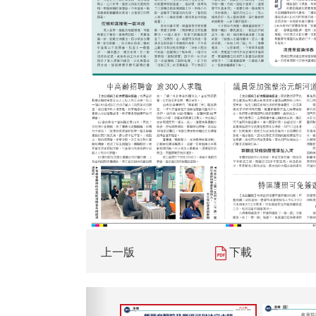
上一版
下載