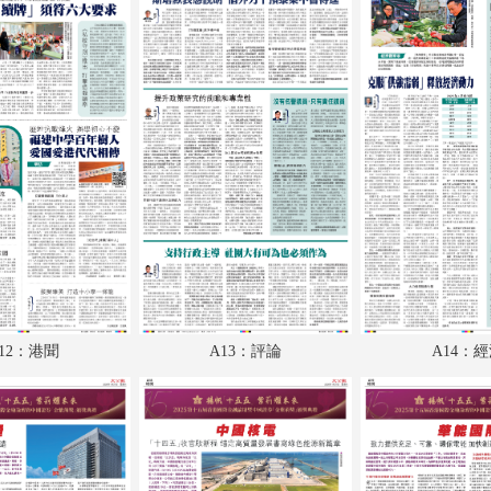
A18：特刊
A17-A19：特刊
A20：經濟
A21：體育
A22：體育
A23：國際
A24：國際
B1：體育
12：港聞
A13：評論
A14：
B2：文化
B3：經濟
B4：副刊