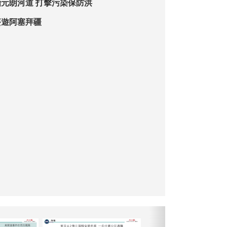
元朗河道 打擊污染保防洪
簽遊阿塞拜疆