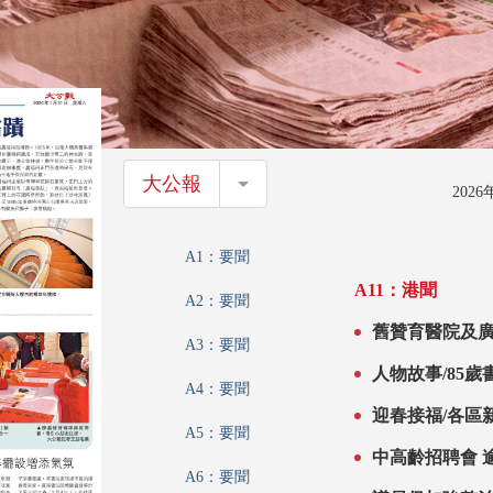
大公報
大公報
202
A1：要聞
A11：港聞
A2：要聞
舊贊育醫院及
A3：要聞
人物故事/85
A4：要聞
迎春接福/各區
A5：要聞
中高齡招聘會 逾
A6：要聞