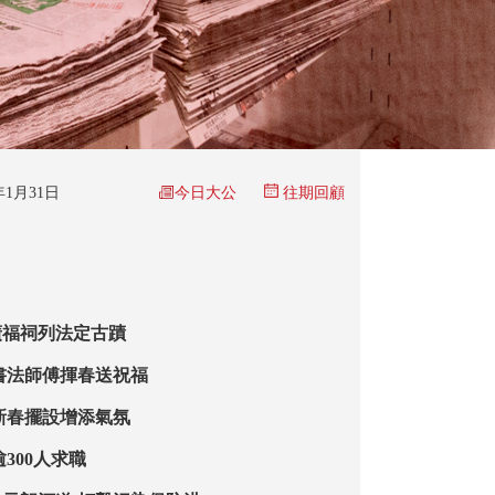
今日大公
6年1月31日
往期回顧
廣福祠列法定古蹟
歲書法師傅揮春送祝福
新春擺設增添氣氛
300人求職