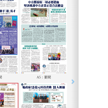
聞
A5：要聞