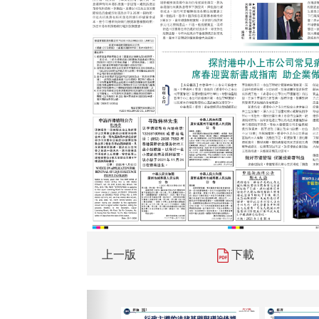
上一版
下載