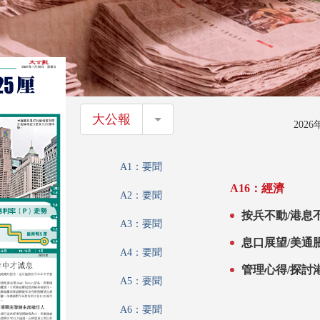
大公報
大公報
202
A1：要聞
A16：經濟
A2：要聞
按兵不動/港息不
A3：要聞
息口展望/美通
A4：要聞
管理心得/探討
A5：要聞
南 助企業做大
A6：要聞