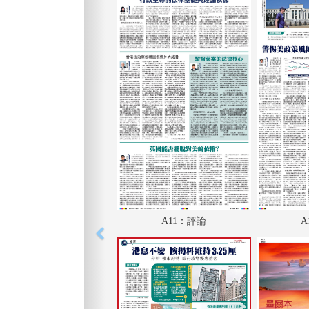
A11：評論
A