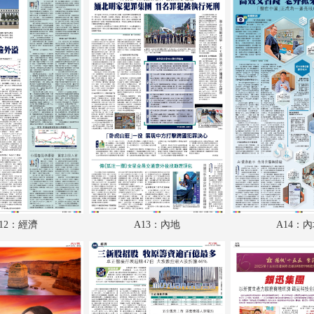
A18：經濟
A19：特刊
A20：文化
A21：廣告
A22：體育
A23：國際
A24：國際
B1：體育
12：經濟
A13：內地
A14：
B2：大公園
B3：小公園
B4：經濟