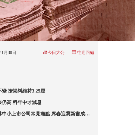
今日大公
6年1月30日
往期回顧
變 按揭料維持3.25厘
脹仍高 料年中才減息
港中小上市公司常見痛點 席春迎冀新書成指
做強