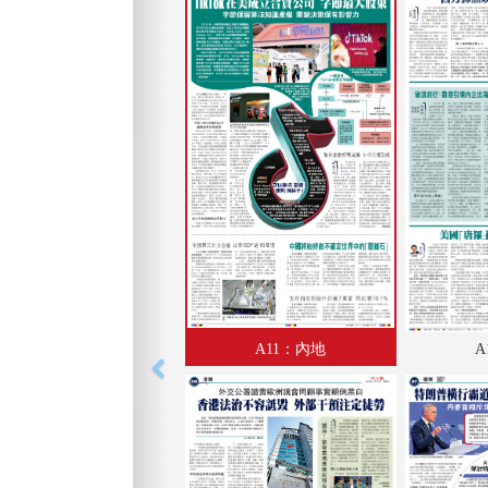
A11：內地
A