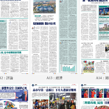
A18：國際
A19：體育
A20：體育
B1：體育
B2：文化
B3：經濟
B4：副刊
12：評論
A13：經濟
A14：