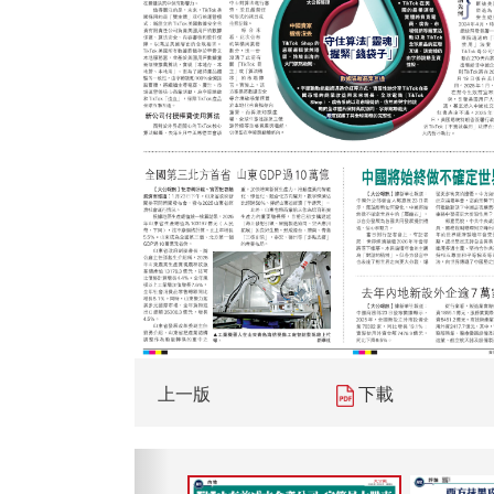
上一版
下載