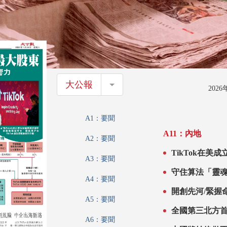
大公報
大公報
202
A1：要聞
A11：內地
A2：要聞
TikTok在美
A3：要聞
守住算法「靈
A4：要聞
開創先河/緊握
A5：要聞
全國第三北方首
A6：要聞