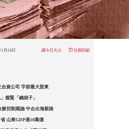
今日大公
6年1月24日
往期回顧
成立合資公司 字節最大股東
魂」握緊「錢袋子」
命脈切割風險 中企出海新路
省 山東GDP過10萬億