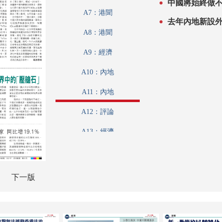
中國將始終做
A7：港聞
去年內地新設外企
A8：港聞
A9：經濟
A10：內地
A11：內地
A12：評論
A13：經濟
A14：港聞
A15：港聞
下一版
A16：港聞
A17：國際