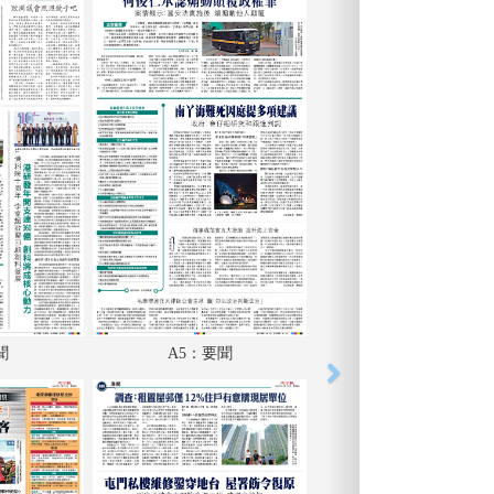
聞
A5：要聞