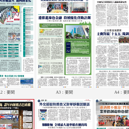
A18：經濟
A19：兩岸
A20：內地
A21：體育
A22：體育
B1：副刊
B2：大公園
B3：小公園
A2：要聞
A3：要聞
A4：要
B4：經濟