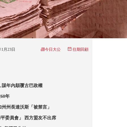
今日大公
6年1月23日
往期回顧
 謀年內顛覆古巴政權
60年
加州州長達沃斯「被禁言」
平委員會」 西方盟友不出席