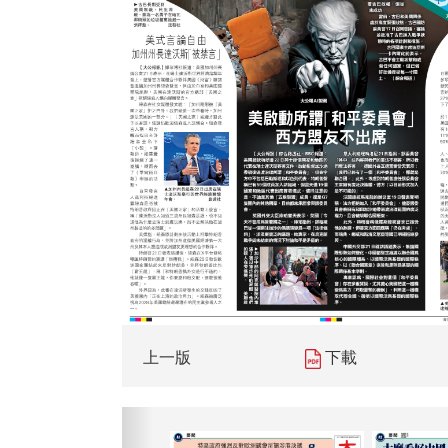
上一版
下載