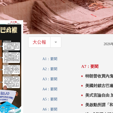
大公報
大公報
202
A1：要聞
A7：要聞
A2：要聞
特朗普收買內鬼
A3：要聞
美國封鎖古巴逾
A4：要聞
美式言論自由 
A5：要聞
美啟動所謂「和
A6：要聞