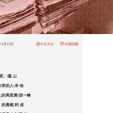
今日大公
6年1月23日
往期回顧
鬧」\蓬 山
來的人\米 哈
上的馬里奧\胡一峰
的勇氣\利 貞