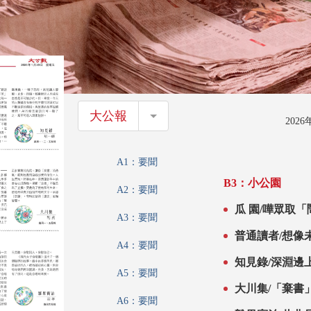
大公報
大公報
202
A1：要聞
B3：小公園
A2：要聞
瓜 園/嘩眾取「
A3：要聞
普通讀者/想像未
A4：要聞
知見錄/深淵邊
A5：要聞
大川集/「棄書」
A6：要聞