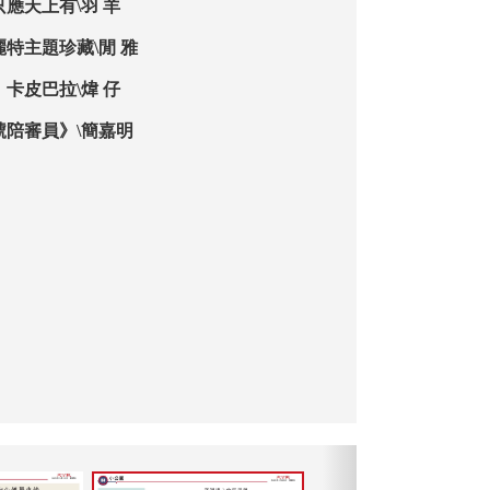
應天上有\羽 羊
麗特主題珍藏\閒 雅
卡皮巴拉\煒 仔
號陪審員》\簡嘉明