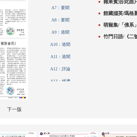
雜果賓治/此曲只
A7：要聞
館藏擷英/瑪格
A8：要聞
萌寵集/「佛系」
A9：港聞
竹門日語/《二
A10：港聞
A11：港聞
A12：評論
A13：經濟
A14：內地
A15：內地
下一版
A16：經濟
A17：廣告