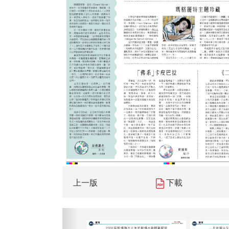
上一版
下載