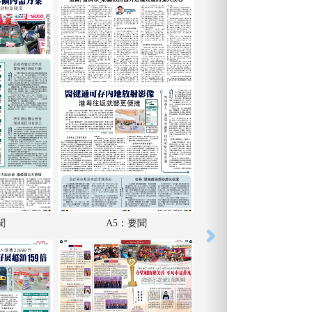
聞
A5：要聞