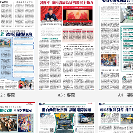
A18：經濟
A19：體育
A20：副刊
A21：國際
A22：國際
B1：體育
B2：大公園
B3：小公園
A2：要聞
A3：要聞
A4：要
B4：經濟