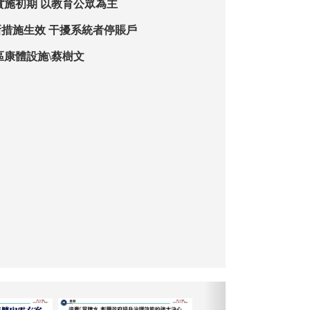
實施初期 以教育公眾為主
措施生效 干擾系統者停賬戶
區康體設施\蔡樹文