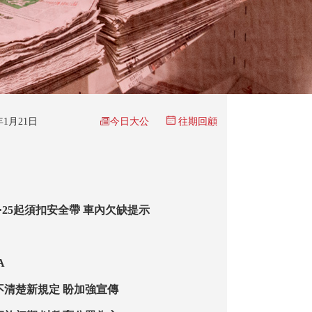
今日大公
6年1月21日
往期回顧
·25起須扣安全帶 車內欠缺提示
A
不清楚新規定 盼加強宣傳