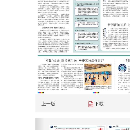
上一版
下載