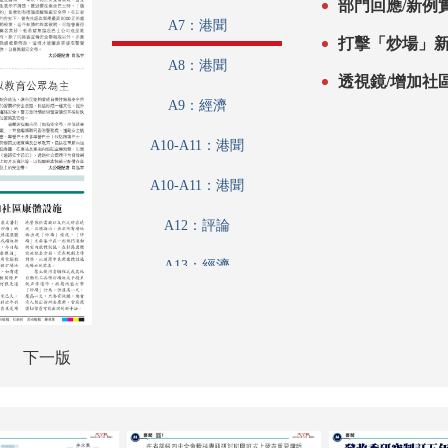
部門回應/新例
A7：港聞
打擊「炒場」新
A8：港聞
透視鏡/增加社
A9：經濟
A10-A11：港聞
A10-A11：港聞
A12：評論
A13：經濟
A14：內地
A15：兩岸
下一版
A16：經濟
A17：經濟