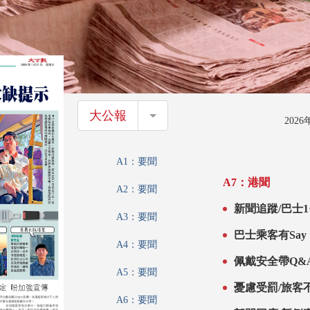
大公報
大公報
202
A1：要聞
A7：港聞
A2：要聞
新聞追蹤/巴士1
A3：要聞
巴士乘客有Say
A4：要聞
佩戴安全帶Q&
A5：要聞
憂慮受罰/旅客
A6：要聞