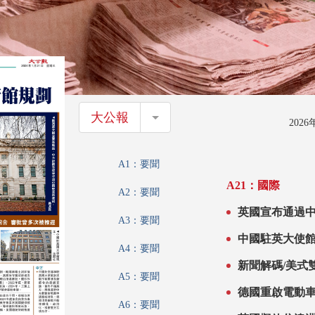
大公報
大公報
202
A1：要聞
A21：國際
A2：要聞
英國宣布通過
A3：要聞
中國駐英大使館
A4：要聞
新聞解碼/美式
A5：要聞
德國重啟電動車
A6：要聞