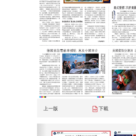
上一版
下載