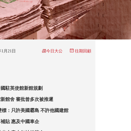
今日大公
6年1月21日
往期回顧
中國駐英使館新館規劃
新館舍 審批曾多次被推遲
雙標：只許美國霸島 不許他國建館
補貼 惠及中國車企