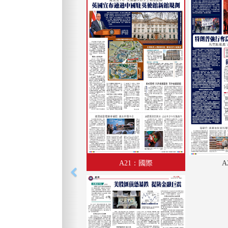
A21：國際
A