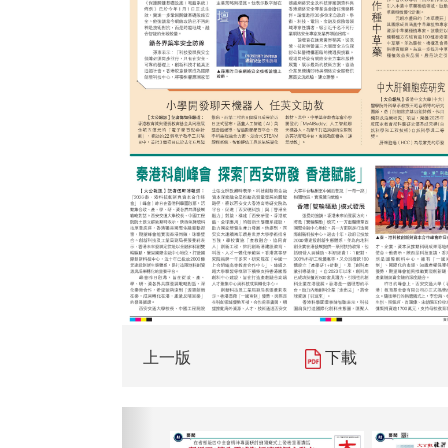
上一版
下載