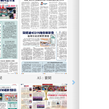
聞
A5：要聞