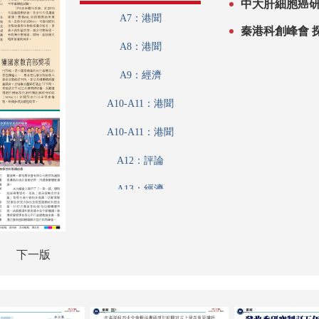
中大肝細胞癌研
A7：港聞
秦港科創峰會 
A8：港聞
A9：經濟
A10-A11：港聞
A10-A11：港聞
A12：評論
A13：經濟
A14：內地
A15：兩岸
下一版
A16：經濟
A17：經濟