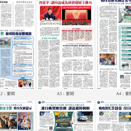
A18：經濟
A19：體育
A20：副刊
A21：國際
A22：國際
B1：體育
B2：大公園
B3：小公園
A2：要聞
A3：要聞
A4：要
B4：經濟