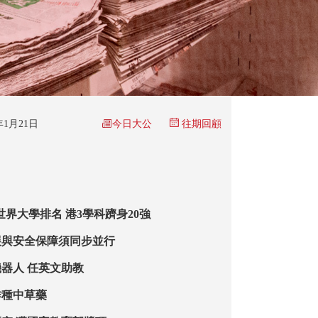
今日大公
6年1月21日
往期回顧
世界大學排名 港3學科躋身20強
展與安全保障須同步並行
器人 任英文助教
作種中草藥