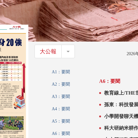
大公報
大公報
202
A1：要聞
A6：要聞
A2：要聞
教育線上/THE
A3：要聞
孫東﹕科技發
A4：要聞
小學開發聊天機
A5：要聞
科大研納米耕
A6：要聞