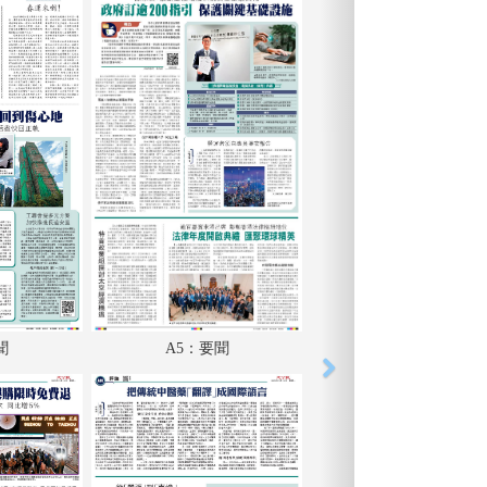
聞
A5：要聞