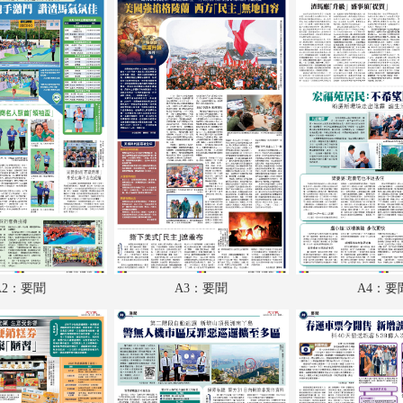
A18：經濟
A19：體育
A20：國際
B1：副刊
B2：大公園
B3：小公園
B4：經濟
A2：要聞
A3：要聞
A4：要