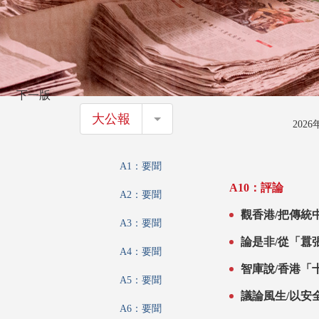
下一版
大公報
大公報
202
A1：要聞
A10：評論
A2：要聞
觀香港/把傳統
A3：要聞
論是非/從「囂張」到「賣慘
A4：要聞
\卓 銘
智庫說/香港「
A5：要聞
議論風生/以安
A6：要聞