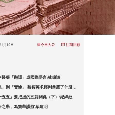
今日大公
6年1月19日
往期回顧
中醫藥「翻譯」成國際語言\林鳴謙
」 黎智英求輕判暴露了什麼？
十五五」要把握的五對關係（下）\紀緯紋
全之舉，為繁華護航\葉建明