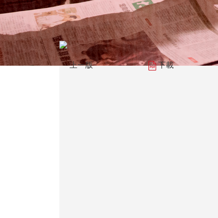
上一版
下載