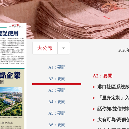
大公報
大公報
202
A1：要聞
A2：要聞
A2：要聞
港口社區系統啟
A3：要聞
「量身定制」
A4：要聞
話你知/雙信封
A5：要聞
大有可為/高價
A6：要聞