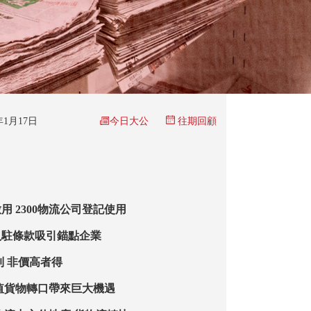
今日大公
6年1月17日
往期回顧
用 2300物流公司登記使用
入駐條款吸引錨點企業
制 非價高者得
值貨物轉口帶來巨大機遇