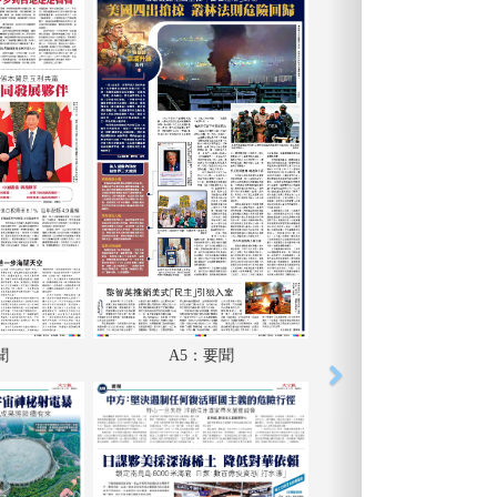
聞
A5：要聞