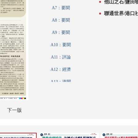
他山之石/鹽田
A7：要聞
聯通世界/港口
A8：要聞
A9：要聞
A10：要聞
A11：評論
A12：經濟
A13：港聞
A14：內地
A15：內地
下一版
A16：經濟
A17：經濟