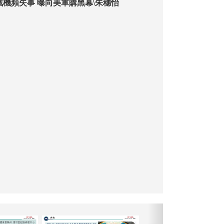
戰機頻失事 曝向美軍購黑幕\朱穗怡