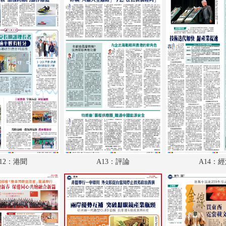
A18：兩岸
A19：副刊
A20：體育
B1：體育
B2：大公園
B3：小公園
B4：經濟
12：港聞
A13：評論
A14：