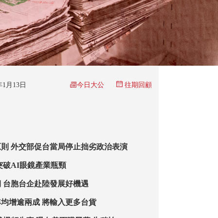
今日大公
6年1月13日
往期回顧
則 外交部促台當局停止拙劣政治表演
突破AI眼鏡產業瓶頸
 台胞台企赴陸發展好機遇
均增逾兩成 將輸入更多台貨