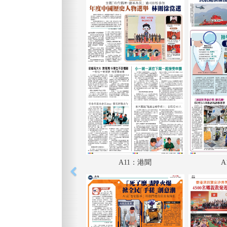
A11：港聞
A