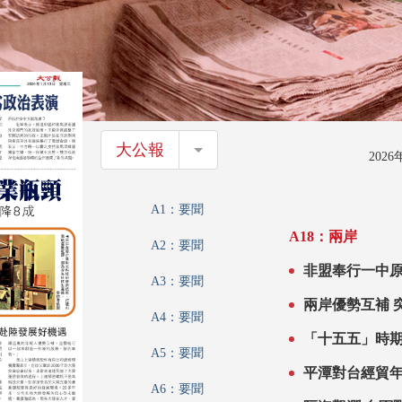
大公報
大公報
202
A1：要聞
A18：兩岸
A2：要聞
非盟奉行一中原
A3：要聞
兩岸優勢互補 
A4：要聞
「十五五」時期
A5：要聞
平潭對台經貿年
A6：要聞