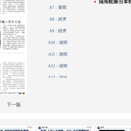
隔海觀瀾/台軍
A7：要聞
A8：經濟
A9：經濟
A10：港聞
A11：港聞
A12：港聞
A13：評論
A14：經濟
A15：內地
下一版
A16：內地
A17：特刊