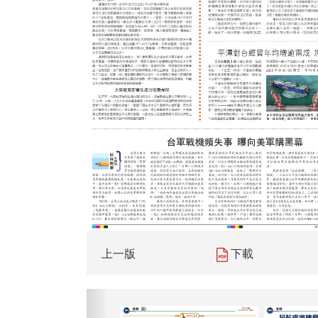
上一版
下載