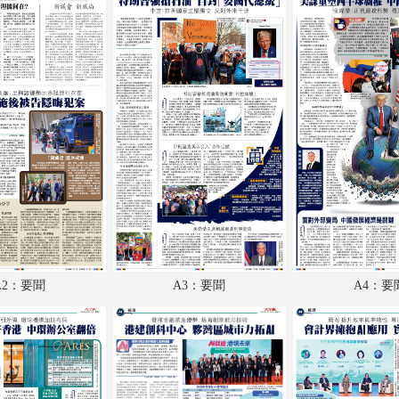
A18：兩岸
A19：副刊
A20：體育
B1：體育
B2：大公園
B3：小公園
B4：經濟
A2：要聞
A3：要聞
A4：要