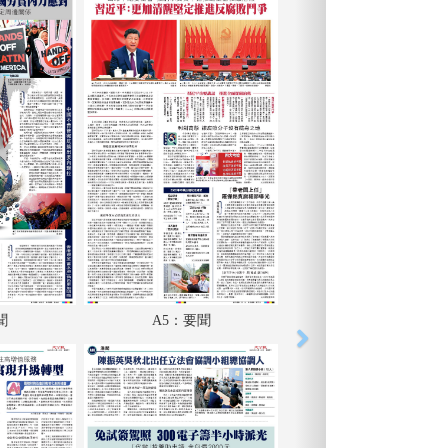
聞
A5：要聞