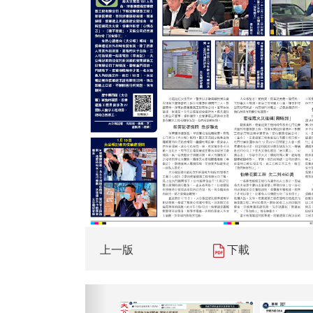
上一版
下載