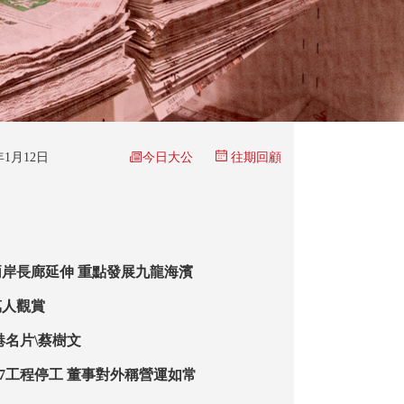
今日大公
6年1月12日
往期回顧
岸長廊延伸 重點發展九龍海濱
萬人觀賞
港名片\蔡樹文
27工程停工 董事對外稱營運如常