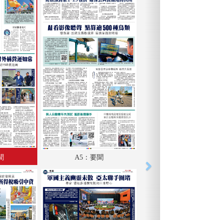
聞
A5：要聞