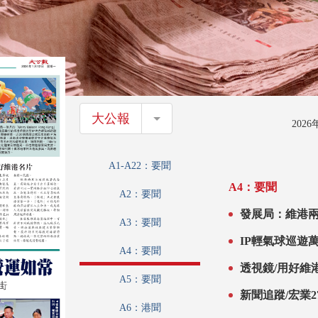
大公報
大公報
202
A1-A22：要聞
A4：要聞
A2：要聞
發展局：維港兩
A3：要聞
IP輕氣球巡遊
A4：要聞
透視鏡/用好維
A5：要聞
新聞追蹤/宏業
A6：港聞