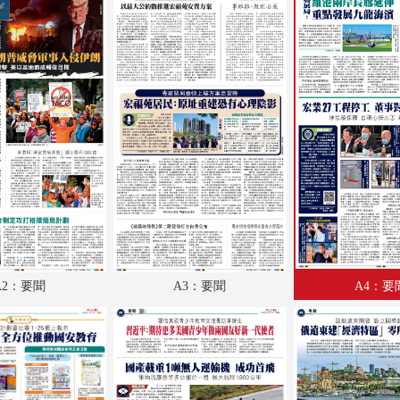
A18：經濟
A19：體育
A20：體育
A21：國際
A1-A22：要聞
B1：副刊
B2：大公園
B3：小公園
A2：要聞
A3：要聞
A4：要
B4：經濟