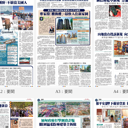
A18：副刊
A19：副刊
A20：國際
A2：要聞
A3：要聞
A4：要