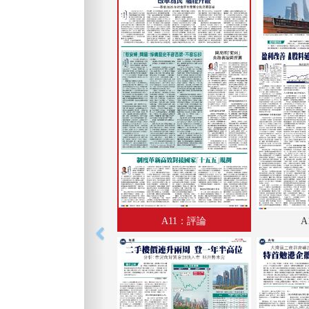
A11：評論
A