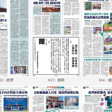
A18：內地
A19：體育
A20：體育
B1：副刊
B2：文化
B3：經濟
B4：體育
12：經濟
A13：港聞
A14：