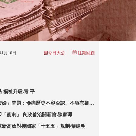
今日大公
6年1月10日
往期回顧
 福祉升級\青 平
安婦」問題：慘痛歷史不容否認、不容忘卻
即「衝刺」 良政善治開新篇\陳家珮
革新高效對接國家「十五五」規劃\葉建明