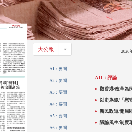
大公報
大公報
202
A1：要聞
A11：評論
A2：要聞
觀香港/改革為民
A3：要聞
以史為鏡/「慰
A4：要聞
\周亞欣
新民政道/開局
A5：要聞
議論風生/制度
A6：要聞