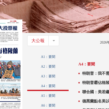
大公報
大公報
202
A1：要聞
A4：要聞
A2：要聞
特朗普：我不需
A3：要聞
特朗普霸佔格
A4：要聞
聯合國：美若繼
A5：要聞
德黑蘭點名美
A6：要聞