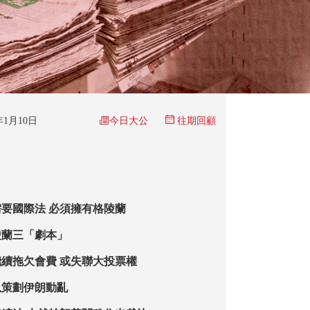
今日大公
6年1月10日
往期回顧
要國際法 必須擁有格陵蘭
陵蘭三「劇本」
續拖欠會費 或失聯大投票權
以策劃伊朗動亂