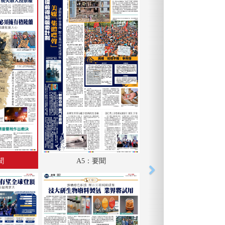
聞
A5：要聞