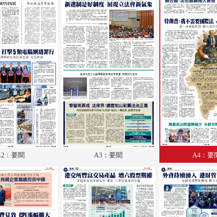
A18：內地
A19：體育
A20：體育
B1：副刊
B2：文化
B3：經濟
B4：體育
A2：要聞
A3：要聞
A4：要