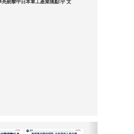
準亮劍擊中日本軍工產業痛點\宇 文