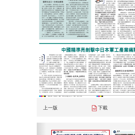
上一版
下載