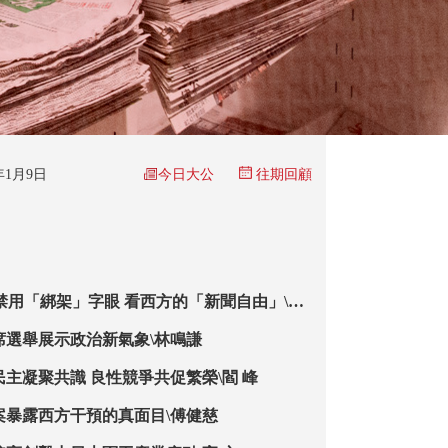
今日大公
6年1月9日
往期回顧
C禁用「綁架」字眼 看西方的「新聞自由」\卓
席選舉展示政治新氣象\林鳴謙
民主凝聚共識 良性競爭共促繁榮\閻 峰
案暴露西方干預的真面目\傅健慈