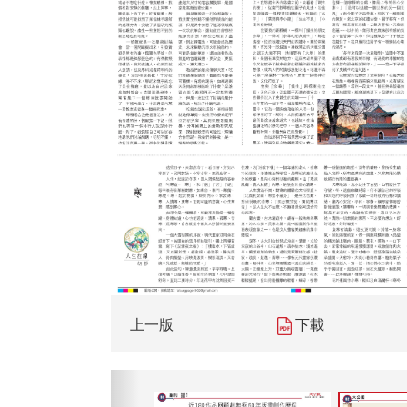
上一版
下載