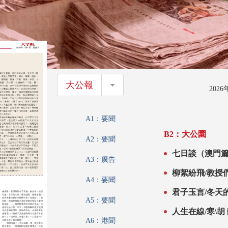
大公報
大公報
202
A1：要聞
B2：大公園
A2：要聞
七日談（澳門篇
A3：廣告
柳絮紛飛/教授們
A4：要聞
君子玉言/冬天的
A5：要聞
人生在線/寒\胡
A6：港聞