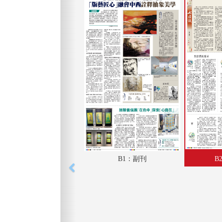
B1：副刊
B