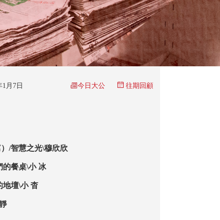
今日大公
6年1月7日
往期回顧
）/智慧之光\穆欣欣
的餐桌\小 冰
地壇\小 杳
 靜