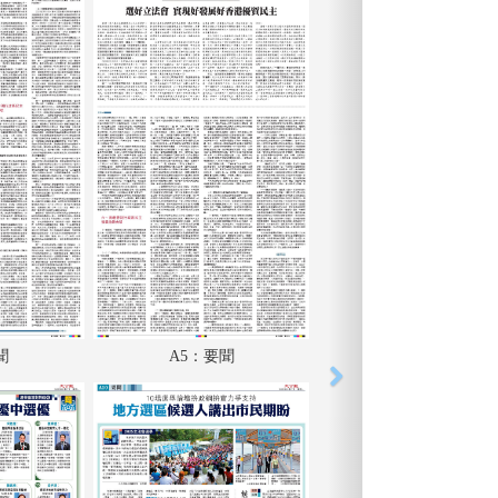
聞
A5：要聞