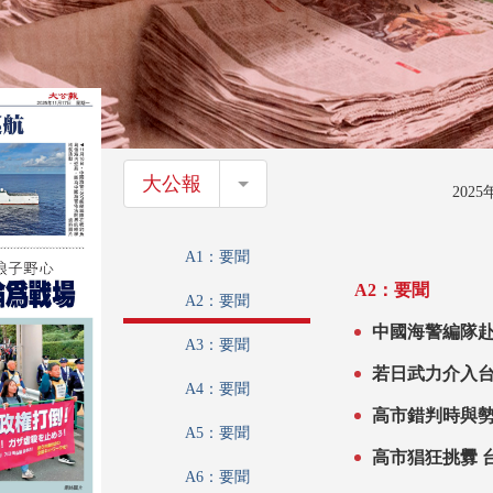
大公報
大公報
202
A1：要聞
A2：要聞
A2：要聞
中國海警編隊
A3：要聞
若日武力介入台
A4：要聞
高市錯判時與勢
A5：要聞
高市猖狂挑釁 
A6：要聞