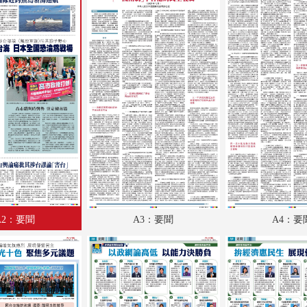
A18：港聞
A19：內地
A20：國際
A21：國際
A22：經濟
A23：經濟
A24：經濟
B1：教育
A2：要聞
A3：要聞
A4：要
B2：內地
B3：副刊
B4：大公園