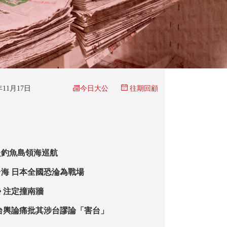
今日大公
5年11月17日
往期回顧
赴釣魚島領海巡航
海 日本全國恐淪為戰場
 注定撞南牆
台輿論痛批其涉台謬論「害台」