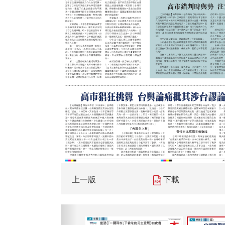
上一版
下載