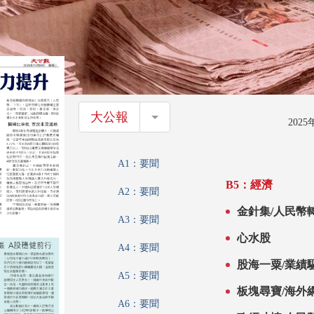
大公報
大公報
202
A1：要聞
B5：經濟
A2：要聞
金針集/人民幣
A3：要聞
心水股
A4：要聞
股海一粟/業績
A5：要聞
板塊尋寶/海外
A6：要聞