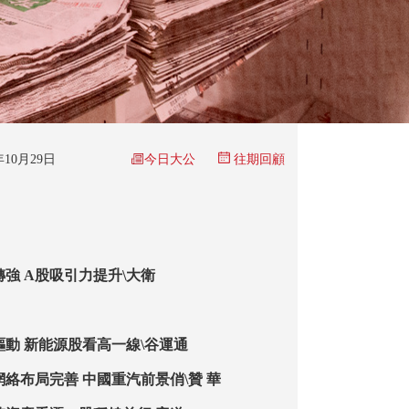
今日大公
5年10月29日
往期回顧
轉強 A股吸引力提升\大衛
驅動 新能源股看高一線\谷運通
網絡布局完善 中國重汽前景俏\贊 華