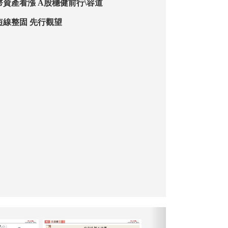
幣資產看漲 A股穩健前行\容道
短線整固 先行觀望