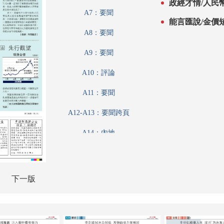
政經才情/人民
A7：要聞
能言匯說/金價
A8：要聞
A9：要聞
A10：評論
A11：要聞
A12-A13：要聞跨頁
A14：內地
A15：兩岸
A16：港聞
下一版
A17：港聞
A18：經濟