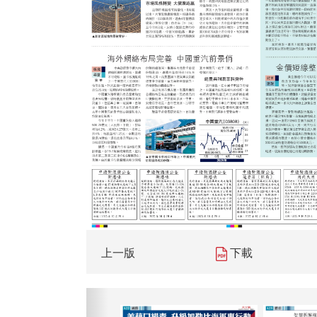
上一版
下載