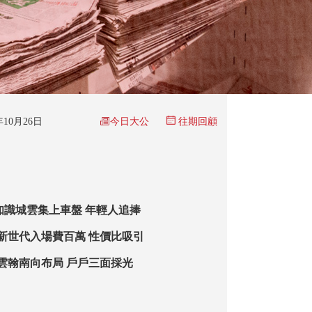
今日大公
5年10月26日
往期回顧
知識城雲集上車盤 年輕人追捧
·新世代入場費百萬 性價比吸引
·雲翰南向布局 戶戶三面採光