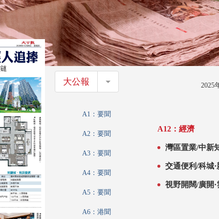
大公報
大公報
202
A1：要聞
A12：經濟
A2：要聞
灣區置業/中新
A3：要聞
交通便利/科城
A4：要聞
視野開闊/廣開
A5：要聞
A6：港聞