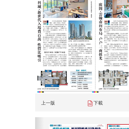
上一版
下載