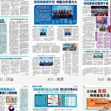
A18：經濟
A19：廣告
A20：體育
A21：廣告
A22：國際
A23：國際
A24：體育
B1：副刊
12：評論
A13：經濟
A14：
B2：大公園
B3：小公園
B4：經濟