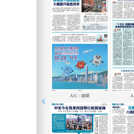
A11：港聞
A