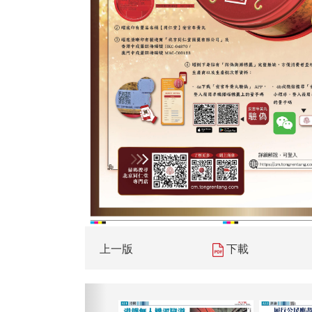
上一版
下載