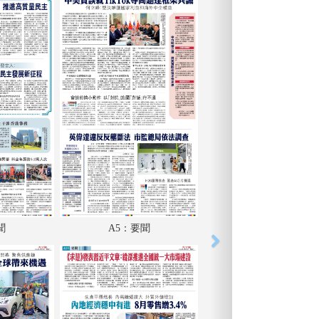
聞
A5：要聞