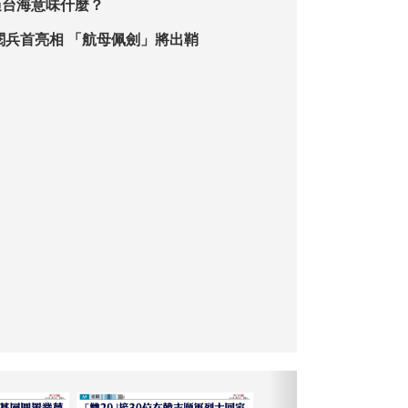
過台海意味什麼？
閱兵首亮相 「航母佩劍」將出鞘