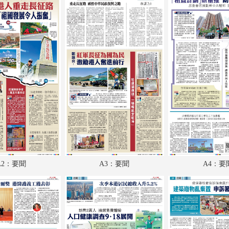
A18：兩岸
A19：副刊
A20：體育
A21：國際
A22：國際
B1：體育
B2：經濟
B3：經濟
A2：要聞
A3：要聞
A4：要
B4：體育