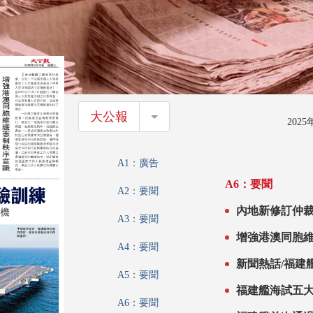
大公報
大公報
202
A1：廣告
A6：要聞
A2：要聞
內地新修訂仲裁
A3：要聞
增強港澳同胞維
A4：要聞
新聞熱話/福建
A5：要聞
福建艦海試五
A6：要聞