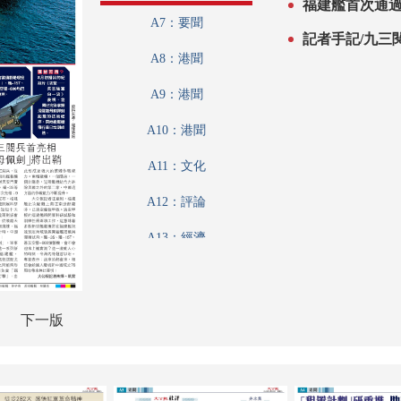
福建艦首次通
A7：要聞
記者手記/九三
A8：港聞
A9：港聞
A10：港聞
A11：文化
A12：評論
A13：經濟
A14：經濟
A15：經濟
下一版
A16：經濟
A17：內地