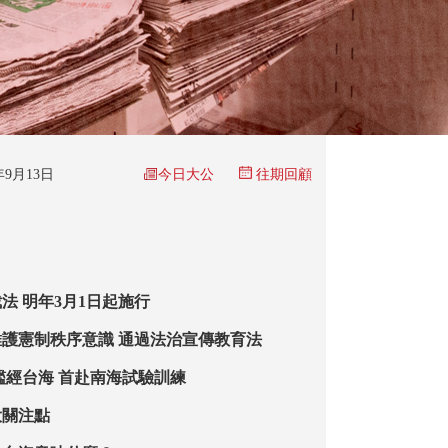
今日大公
5年9月13日
往期回顧
法 明年3月1日起施行
護憲制秩序意識 通過法治宣傳教育法
艦經台海 首赴南海試驗訓練
大關注點