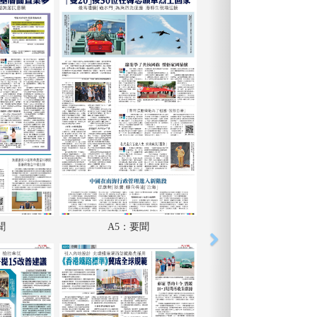
聞
A5：要聞