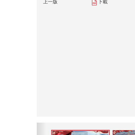
上一版
下載