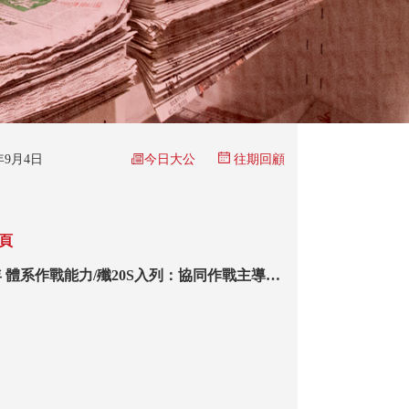
今日大公
5年9月4日
往期回顧
跨頁
年 體系作戰能力/殲20S入列：協同作戰主導戰
15組艦載機梯隊四劍客