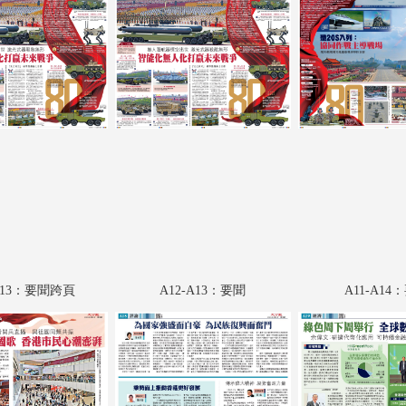
A18：評論
A19：經濟
A20：國際
A21：特刊
A22：副刊
A2-A23：要聞
A1-A24：要聞
B1：經濟
-A13：要聞跨頁
A12-A13：要聞
A11-A14
B2：經濟
B3：廣告
B4：經濟