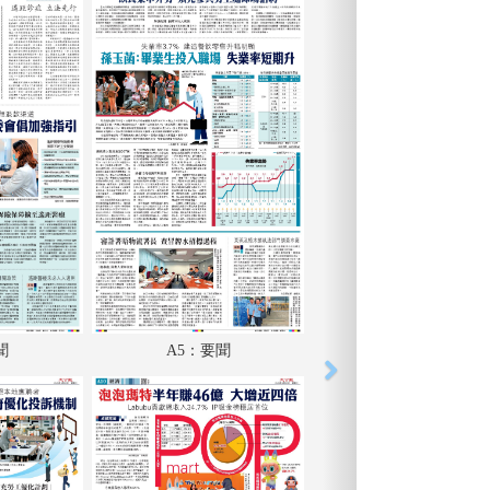
聞
A5：要聞