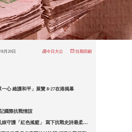
今日大公
5年8月20日
往期回顧
一心 維護和平」展覽 8·27在港揭幕
銘記國際抗戰情誼
乳娘守護「紅色搖籃」 寫下抗戰史詩最柔軟