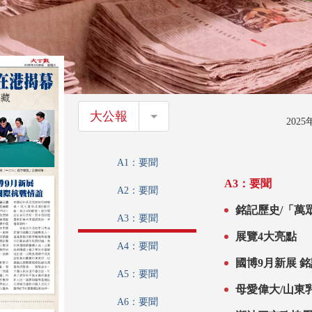
大公報
大公報
202
A1：要聞
A3：要聞
A2：要聞
銘記歷史/「萬眾
A3：要聞
展覽4大亮點
A4：要聞
國博9月新展 
A5：要聞
母愛偉大/山東
最堅韌的一筆
A6：要聞