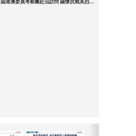
屆港澳委員考察團赴汕訪問 緬懷抗戰英烈
精神