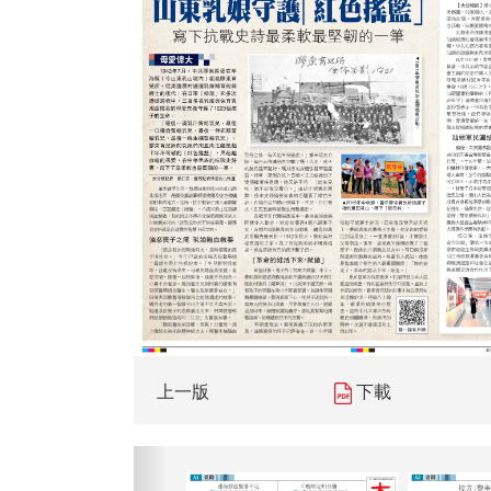
上一版
下載