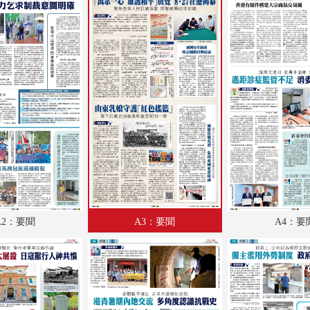
A18：體育
A19：國際
A20：國際
B1：體育
B2：大公園
B3：小公園
B4：經濟
A2：要聞
A3：要聞
A4：要