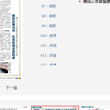
潮汕三市政協歷
弘揚愛國愛港
A7：港聞
A8：港聞
A9：港聞
A10：經濟
A11：內地
A12：評論
A13：經濟
A14：經濟
A15：經濟
下一版
A16：兩岸
A17：文化