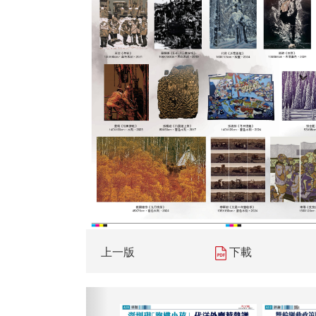
上一版
下載