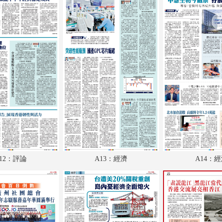
A18：兩岸
A19：廣告
A20：地產
A21：經濟
A22：體育
A23：國際
A24：國際
B1：體育
12：評論
A13：經濟
A14：
B2：大公園
B3：小公園
B4：廣告