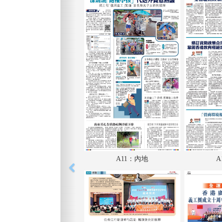
A11：內地
A