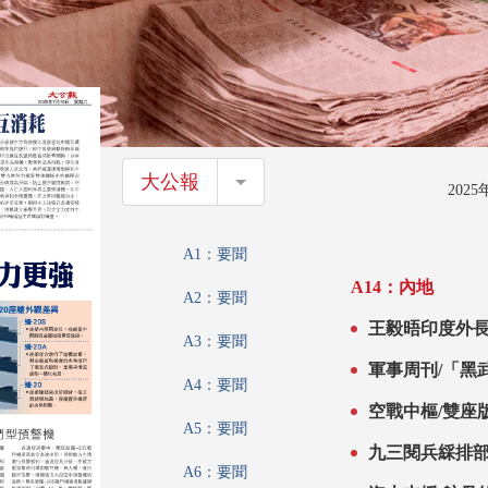
大公報
大公報
202
A1：要聞
A14：內地
A2：要聞
王毅晤印度外
A3：要聞
軍事周刊/「黑
A4：要聞
空戰中樞/雙座
A5：要聞
九三閱兵綵排
A6：要聞