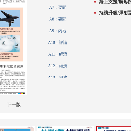
海上支援/航母
A7：要聞
持續升級/彈射
A8：要聞
A9：內地
A10：評論
A11：經濟
A12：經濟
A13：經濟
A14：內地
A15：兩岸
下一版
A16：內地
A17：文化