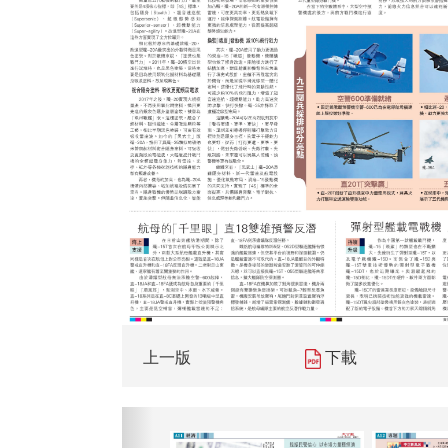
上一版
下載