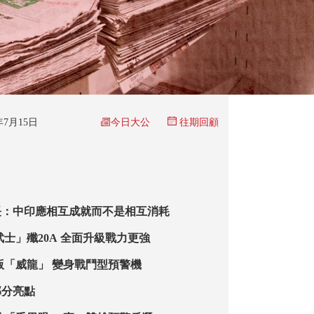
今日大公
5年7月15日
往期回顧
長：中印應相互成就而不是相互消耗
武士」殲20A 全面升級戰力更強
版「威龍」 變身戰鬥型預警機
部分亮點