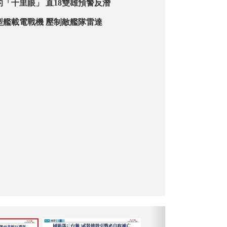
的「千里眼」 直18雙雄預警反潛
型艦載電戰機 壓制敵艦隊雷達