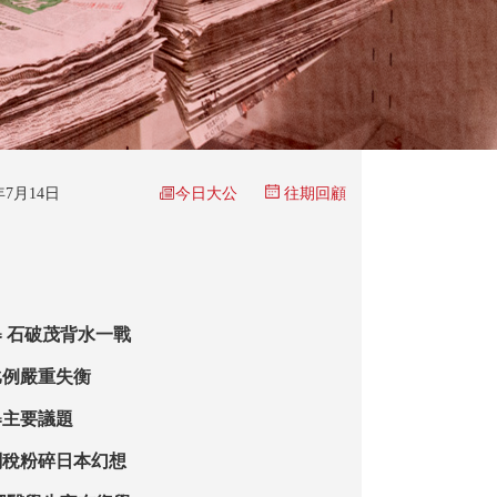
今日大公
5年7月14日
往期回顧
 石破茂背水一戰
比例嚴重失衡
舉主要議題
關稅粉碎日本幻想