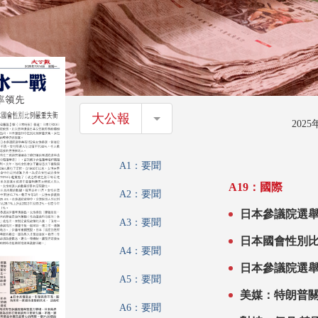
大公報
大公報
202
A1：要聞
A19：國際
A2：要聞
日本參議院選舉
A3：要聞
日本國會性別
A4：要聞
日本參議院選
A5：要聞
美媒：特朗普
A6：要聞