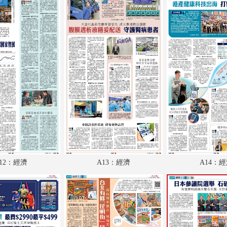
A18：兩岸
A19：國際
A20：國際
B1：副刊
B2：大公園
B3：小公園
B4：經濟
12：經濟
A13：經濟
A14：