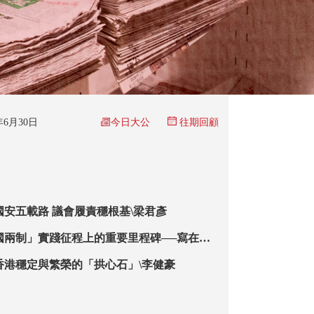
今日大公
5年6月30日
往期回顧
國安五載路 議會履責穩根基\梁君彥
國兩制」實踐征程上的重要里程碑──寫在香
周年之際\奚俊堅
香港穩定與繁榮的「拱心石」\李健豪