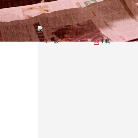
上一版
下載