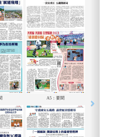
聞
A5：要聞