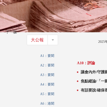
下一版
大公報
大公報
202
A1：要聞
A10：評論
A2：要聞
議會內外/守護
A3：要聞
焦點縱論/「一
A4：要聞
港國安法實施5
有話要說/確保
A5：要聞
A6：港聞