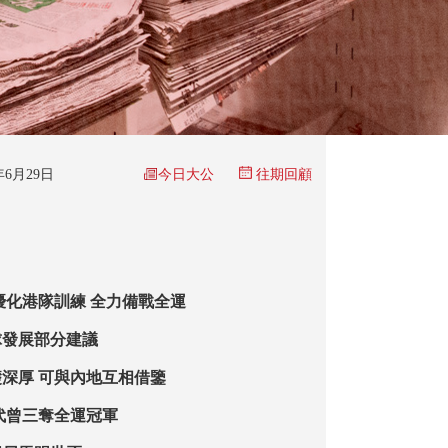
今日大公
5年6月29日
往期回顧
優化港隊訓練 全力備戰全運
球發展部分建議
深厚 可與內地互相借鑒
代曾三奪全運冠軍