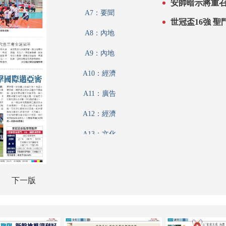
安帥暗示將重
A7：要聞
世冠盃16強 
A8：內地
A9：內地
A10：經濟
A11：廣告
A12：經濟
A13：文化
A14：副刊
A15：副刊
下一版
A16：體育
A17：體育