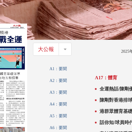
大公報
大公報
202
A1：要聞
A17：體育
A2：要聞
全運熱話/陳剛
A3：要聞
陳剛對香港排
A4：要聞
港群眾體育基礎
A5：要聞
話你知/球員時
A6：要聞