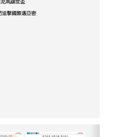
召尼馬踢世盃
聖門追擊國際邁亞密