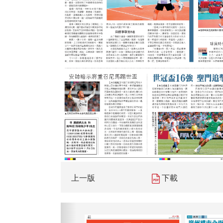
上一版
下載