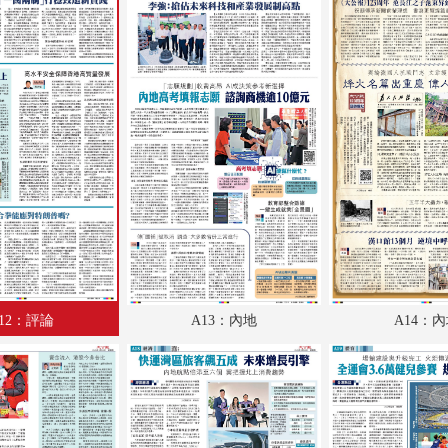
A18：經濟
A19：體育
A20：國際
B1：文化
B2：經濟
B3：經濟
B4：大公園
B5：小公園
12：評論
A13：內地
A14：
B6：廣告