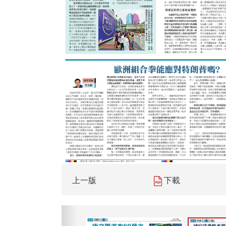
上一版
下載