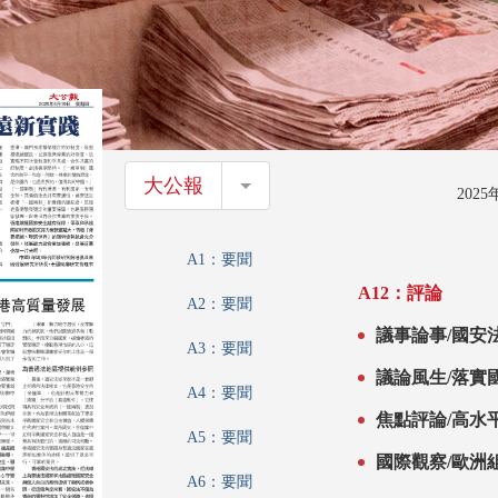
大公報
大公報
202
A1：要聞
A12：評論
A2：要聞
議事論事/國安
A3：要聞
玉閣
議論風生/落實
A4：要聞
焦點評論/高水
A5：要聞
國際觀察/歐洲
A6：要聞