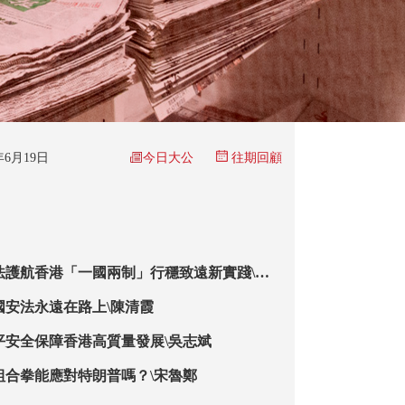
今日大公
5年6月19日
往期回顧
法護航香港「一國兩制」行穩致遠新實踐\張
國安法永遠在路上\陳清霞
平安全保障香港高質量發展\吳志斌
組合拳能應對特朗普嗎？\宋魯鄭