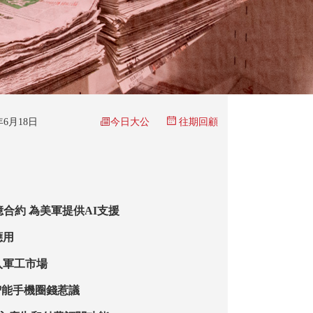
今日大公
5年6月18日
往期回顧
.6億合約 為美軍提供AI支援
應用
入軍工市場
智能手機圈錢惹議