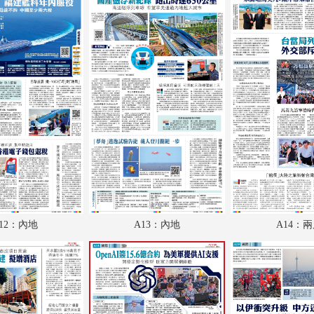
A18：國際
A19：國際
A20：體育
B1：經濟
B2：經濟
B3：文化
B4：大公園
B5：小公園
12：內地
A13：內地
A14：
B6：體育