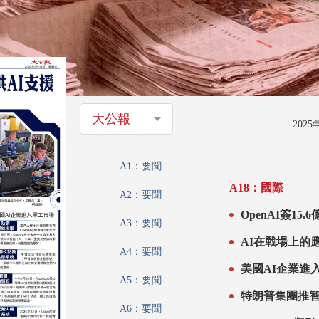
大公報
大公報
202
A1：要聞
A18：國際
A2：要聞
OpenAI簽15
A3：要聞
AI在戰場上的
A4：要聞
美國AI企業進
A5：要聞
特朗普集團推
A6：要聞