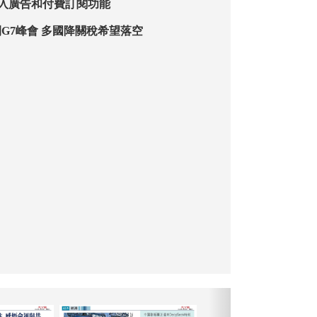
擬引入廣告和付費訂閱功能
G7峰會 多國降關稅希望落空