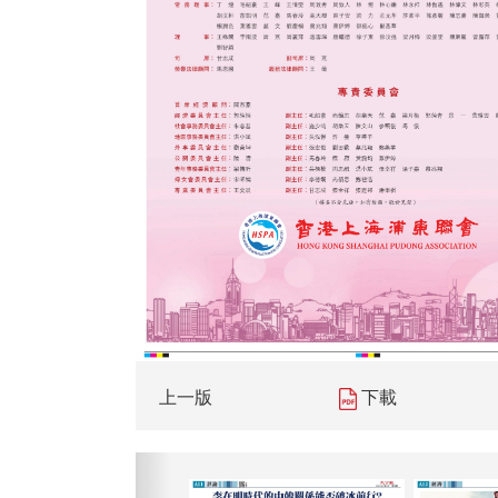
上一版
下載