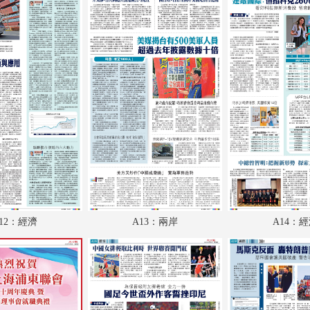
A18：體育
A19：國際
A20：國際
B1：體育
B2：大公園
B3：小公園
B4：經濟
12：經濟
A13：兩岸
A14：