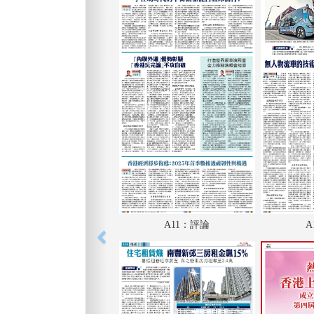
A11：評論
A