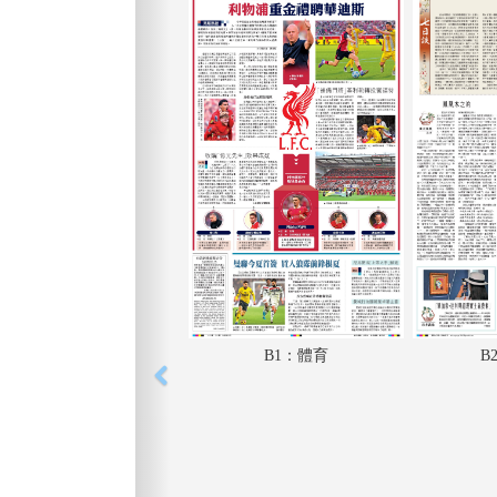
B1：體育
B