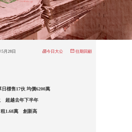
今日大公
5年5月28日
往期回顧
日標售17伙 均價6200萬
9伙 超越去年下半年
租1.68萬 創新高