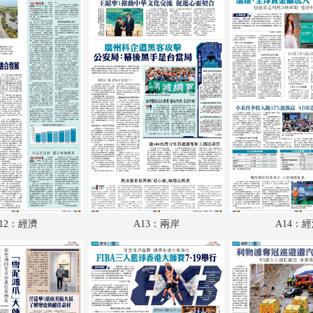
A18：體育
A19：國際
A20：國際
B1：體育
B2：大公園
B3：小公園
B4：經濟
12：經濟
A13：兩岸
A14：