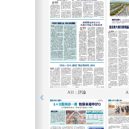
A11：評論
A