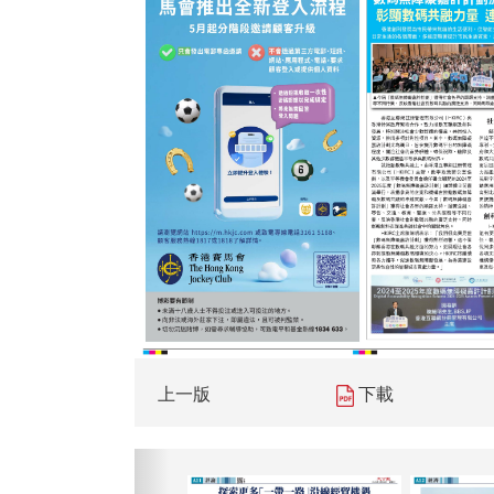
上一版
下載