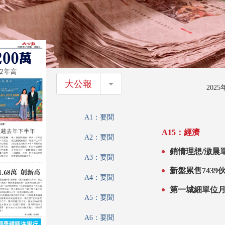
大公報
大公報
202
A1：要聞
A15：經濟
A2：要聞
銷情理想/滶晨單
A3：要聞
新盤累售743
A4：要聞
第一城細單位月
A5：要聞
A6：要聞