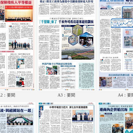
A18：特刊
A19：國際
A20：國際
B1：體育
B2：體育
B3：體育
B4：經濟
B5：文化
A2：要聞
A3：要聞
A4：要
B6：副刊