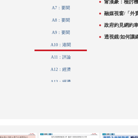
甯漢豪：檢討機
A7：要聞
融媒視窗/「外
A8：要聞
政府約見網約車
A9：要聞
透視鏡/如何讓
A10：港聞
A11：評論
A12：經濟
A13：經濟
A14：經濟
A15：內地
A16：內地
A17：特刊