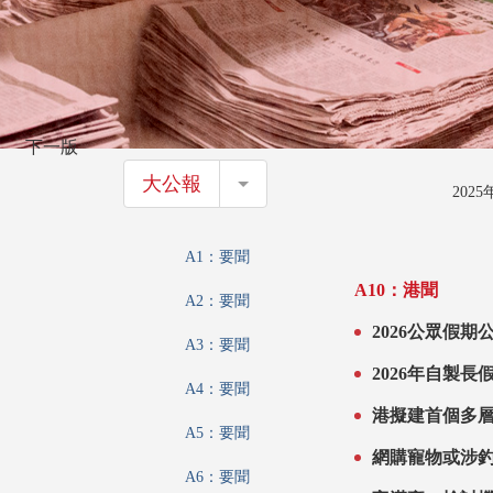
下一版
大公報
大公報
202
A1：要聞
A10：港聞
A2：要聞
2026公眾假
A3：要聞
9」
2026年自製長
A4：要聞
港擬建首個多層
A5：要聞
網購寵物或涉釣
A6：要聞