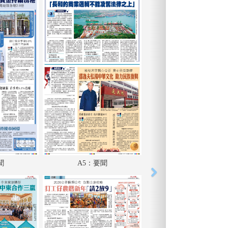
聞
A5：要聞