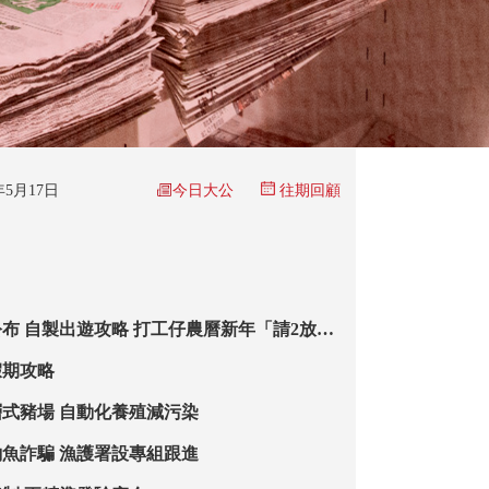
今日大公
5年5月17日
往期回顧
期公布 自製出遊攻略 打工仔農曆新年「請2放
假期攻略
式豬場 自動化養殖減污染
魚詐騙 漁護署設專組跟進