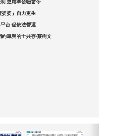
制 更精準發驗窗令
賣婆婆」自力更生
平台 促依法營運
網約車與的士共存\蔡樹文