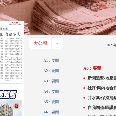
大公報
大公報
202
A1：要聞
A6：要聞
A2：要聞
新聞追擊/地產
A3：要聞
社評/與內地合
A4：要聞
井水集/保持清
A5：要聞
自我增值/區議
A6：要聞