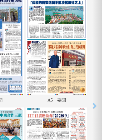
聞
A5：要聞