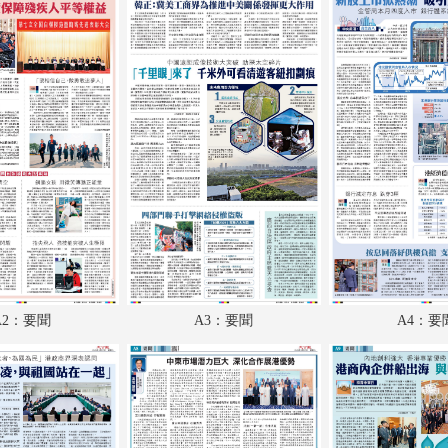
A18：特刊
A19：國際
A20：國際
B1：體育
B2：體育
B3：體育
B4：經濟
B5：文化
A2：要聞
A3：要聞
A4：要
B6：副刊