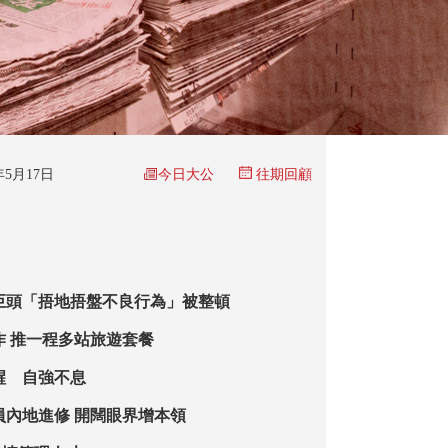
今日大公
5年5月17日
往期回顧
巨頭「捂地捂盤不良行為」被整頓
作 推一程多站旅遊套餐
醒 自強不息
員內地進修 開闊眼界增本領