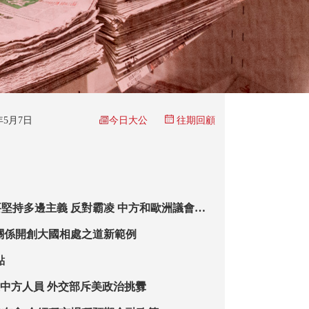
今日大公
5年5月7日
往期回顧
堅持多邊主義 反對霸凌 中方和歐洲議會決
消對相互交往限制
關係開創大國相處之道新範例
點
反中方人員 外交部斥美政治挑釁