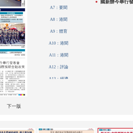
國新辦今舉行發
A7：要聞
A8：港聞
A9：體育
A10：港聞
A11：港聞
A12：評論
A13：經濟
A14：內地
A15：內地
下一版
A16：兩岸
A17：廣告