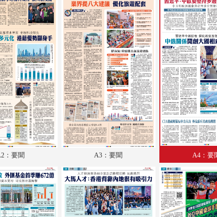
A18：文化
A19：國際
A20：國際
B1：體育
B2：大公園
B3：小公園
B4：經濟
A2：要聞
A3：要聞
A4：要