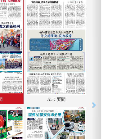
聞
A5：要聞