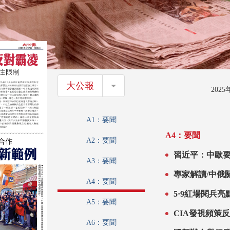
大公報
大公報
202
A1：要聞
A4：要聞
A2：要聞
習近平：中歐要
A3：要聞
定同步全面取
專家解讀/中俄
A4：要聞
5·9紅場閱兵亮
A5：要聞
CIA發視頻策
A6：要聞